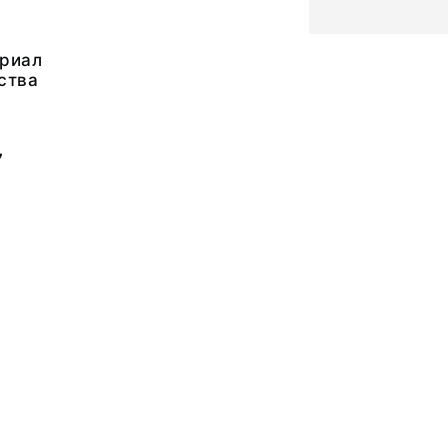
риал
ства
7