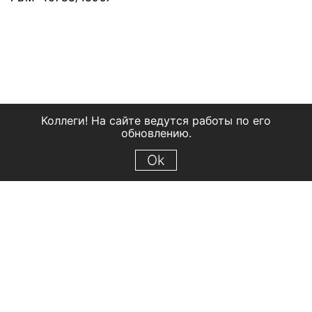
Коллеги! На сайте ведутся работы по его
обновлению.
Ok
© 2018 Рыбинский государственный историко-архитектурный и
художественный музей-заповедник
Все права защищены.
Условия использования материалов сайта
Отправить сообщение
Сообщение об ошибке
Перейти на сайт музея