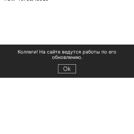
Коллеги! На сайте ведутся работы по его
обновлению.
Ok
© 2018 Рыбинский государственный историко-архитектурный и
художественный музей-заповедник
Все права защищены.
Условия использования материалов сайта
Отправить сообщение
Сообщение об ошибке
Перейти на сайт музея