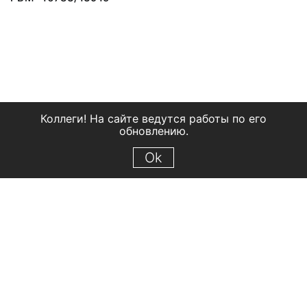
Коллеги! На сайте ведутся работы по его
обновлению.
Ok
© 2018 Рыбинский государственный историко-архитектурный и
художественный музей-заповедник
Все права защищены.
Условия использования материалов сайта
Отправить сообщение
Сообщение об ошибке
Перейти на сайт музея