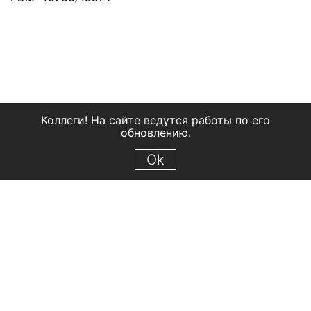
Коллеги! На сайте ведутся работы по его
обновлению.
Ok
© 2018 Рыбинский государственный историко-архитектурный и
художественный музей-заповедник
Все права защищены.
Условия использования материалов сайта
Отправить сообщение
Сообщение об ошибке
Перейти на сайт музея