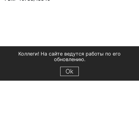
Коллеги! На сайте ведутся работы по его
обновлению.
Ok
© 2018 Рыбинский государственный историко-архитектурный и
художественный музей-заповедник
Все права защищены.
Условия использования материалов сайта
Отправить сообщение
Сообщение об ошибке
Перейти на сайт музея