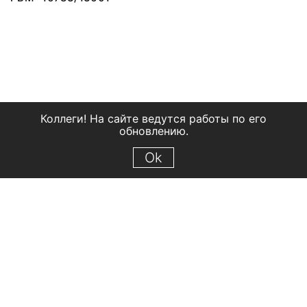
Коллеги! На сайте ведутся работы по его
обновлению.
Ok
© 2018 Рыбинский государственный историко-архитектурный и
художественный музей-заповедник
Все права защищены.
Условия использования материалов сайта
Отправить сообщение
Сообщение об ошибке
Перейти на сайт музея