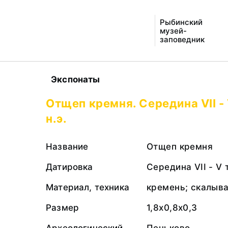
Рыбинский
музей-
заповедник
Экспонаты
Отщеп кремня. Середина VII -
н.э.
Название
Отщеп кремня
Датировка
Середина VII - V 
Материал, техника
кремень; скалыв
Размер
1,8х0,8х0,3