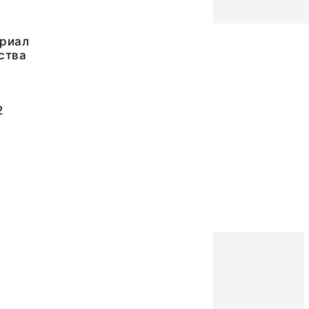
риал
ства
2