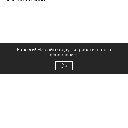
Коллеги! На сайте ведутся работы по его
обновлению.
Ok
© 2018 Рыбинский государственный историко-архитектурный и
художественный музей-заповедник
Все права защищены.
Условия использования материалов сайта
Отправить сообщение
Сообщение об ошибке
Перейти на сайт музея