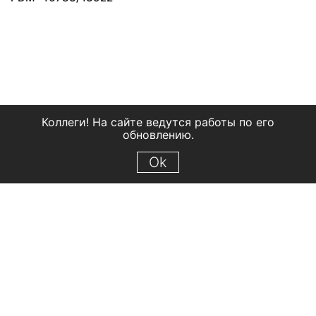
Коллеги! На сайте ведутся работы по его
обновлению.
Ok
© 2018 Рыбинский государственный историко-архитектурный и
художественный музей-заповедник
Все права защищены.
Условия использования материалов сайта
Отправить сообщение
Сообщение об ошибке
Перейти на сайт музея