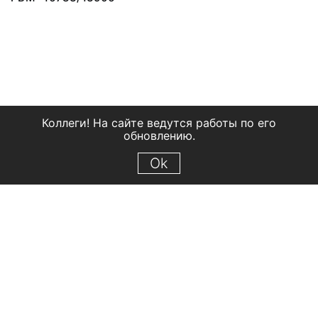
Коллеги! На сайте ведутся работы по его
обновлению.
Ok
© 2018 Рыбинский государственный историко-архитектурный и
художественный музей-заповедник
Все права защищены.
Условия использования материалов сайта
Отправить сообщение
Сообщение об ошибке
Перейти на сайт музея