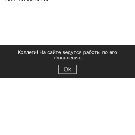
Коллеги! На сайте ведутся работы по его
обновлению.
Ok
© 2018 Рыбинский государственный историко-архитектурный и
художественный музей-заповедник
Все права защищены.
Условия использования материалов сайта
Отправить сообщение
Сообщение об ошибке
Перейти на сайт музея