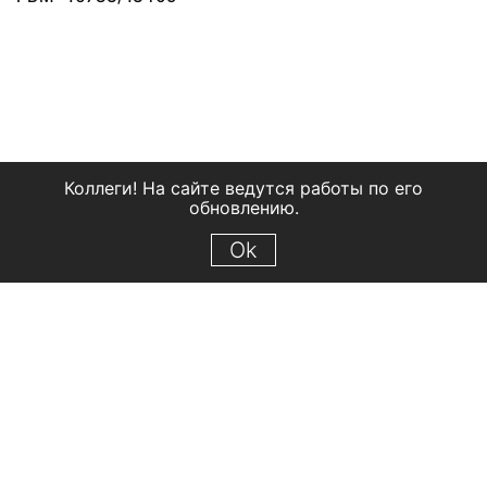
Коллеги! На сайте ведутся работы по его
обновлению.
Ok
© 2018 Рыбинский государственный историко-архитектурный и
художественный музей-заповедник
Все права защищены.
Условия использования материалов сайта
Отправить сообщение
Сообщение об ошибке
Перейти на сайт музея