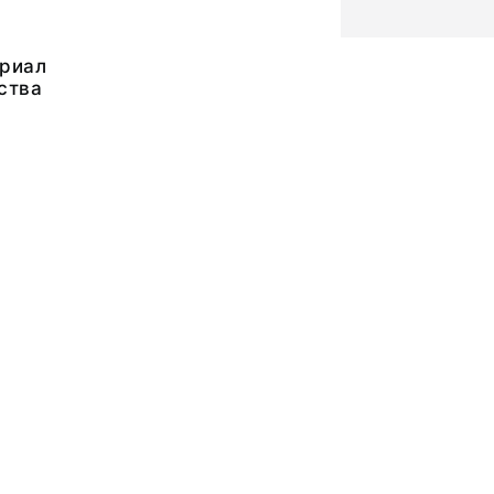
риал
ства
1