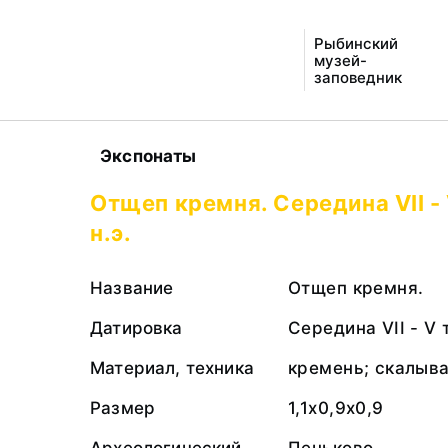
Рыбинский
музей-
заповедник
Экспонаты
Отщеп кремня. Середина VII -
н.э.
Название
Отщеп кремня.
Датировка
Середина VII - V 
Материал, техника
кремень; скалыв
Размер
1,1х0,9х0,9