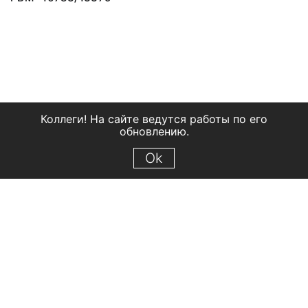
Коллеги! На сайте ведутся работы по его
обновлению.
Ok
© 2018 Рыбинский государственный историко-архитектурный и
художественный музей-заповедник
Все права защищены.
Условия использования материалов сайта
Отправить сообщение
Сообщение об ошибке
Перейти на сайт музея