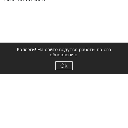
Коллеги! На сайте ведутся работы по его
обновлению.
Ok
© 2018 Рыбинский государственный историко-архитектурный и
художественный музей-заповедник
Все права защищены.
Условия использования материалов сайта
Отправить сообщение
Сообщение об ошибке
Перейти на сайт музея