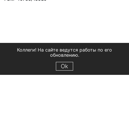
Коллеги! На сайте ведутся работы по его
обновлению.
Ok
© 2018 Рыбинский государственный историко-архитектурный и
художественный музей-заповедник
Все права защищены.
Условия использования материалов сайта
Отправить сообщение
Сообщение об ошибке
Перейти на сайт музея