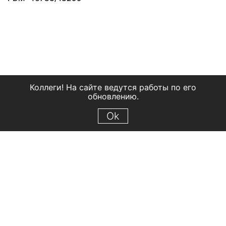
Коллеги! На сайте ведутся работы по его
обновлению.
Ok
© 2018 Рыбинский государственный историко-архитектурный и
художественный музей-заповедник
Все права защищены.
Условия использования материалов сайта
Отправить сообщение
Сообщение об ошибке
Перейти на сайт музея