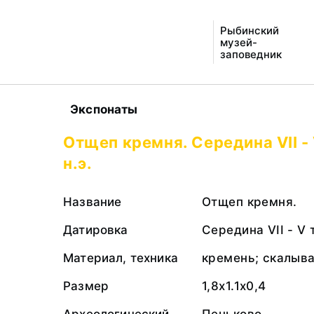
Рыбинский
музей-
заповедник
Экспонаты
Отщеп кремня. Середина VII -
н.э.
Название
Отщеп кремня.
Датировка
Середина VII - V 
Материал, техника
кремень; скалыв
Размер
1,8х1.1х0,4