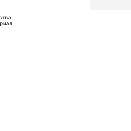
ства
риал
1