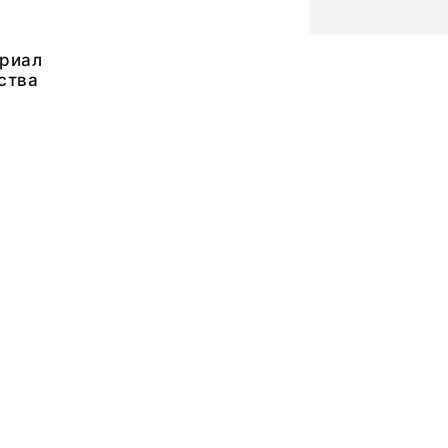
риал
ства