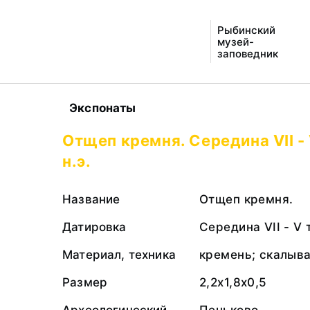
Рыбинский
музей-
заповедник
Экспонаты
Отщеп кремня. Середина VII -
н.э.
Название
Отщеп кремня.
Датировка
Середина VII - V 
Материал, техника
кремень; скалыв
Размер
2,2х1,8х0,5