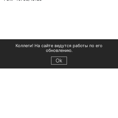
Коллеги! На сайте ведутся работы по его
обновлению.
Ok
© 2018 Рыбинский государственный историко-архитектурный и
художественный музей-заповедник
Все права защищены.
Условия использования материалов сайта
Отправить сообщение
Сообщение об ошибке
Перейти на сайт музея