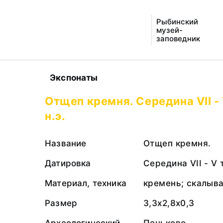
Рыбинский
музей-
заповедник
Экспонаты
Отщеп кремня. Середина VII -
н.э.
Название
Отщеп кремня.
Датировка
Середина VII - V 
Материал, техника
кремень; скалыв
Размер
3,3х2,8х0,3