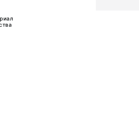
риал
ства