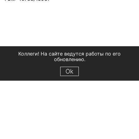
Коллеги! На сайте ведутся работы по его
обновлению.
Ok
© 2018 Рыбинский государственный историко-архитектурный и
художественный музей-заповедник
Все права защищены.
Условия использования материалов сайта
Отправить сообщение
Сообщение об ошибке
Перейти на сайт музея