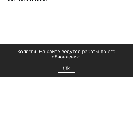
Коллеги! На сайте ведутся работы по его
обновлению.
Ok
© 2018 Рыбинский государственный историко-архитектурный и
художественный музей-заповедник
Все права защищены.
Условия использования материалов сайта
Отправить сообщение
Сообщение об ошибке
Перейти на сайт музея