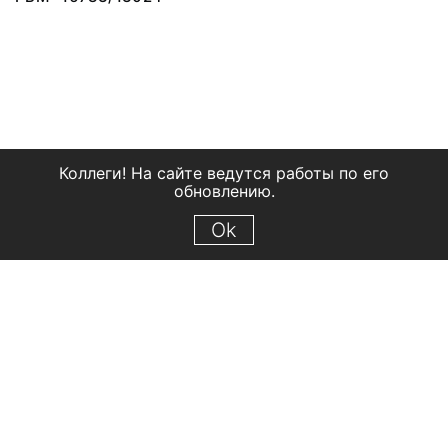
Коллеги! На сайте ведутся работы по его
обновлению.
Ok
© 2018 Рыбинский государственный историко-архитектурный и
художественный музей-заповедник
Все права защищены.
Условия использования материалов сайта
Отправить сообщение
Сообщение об ошибке
Перейти на сайт музея