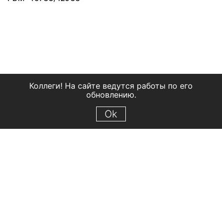
Коллеги! На сайте ведутся работы по его
обновлению.
Ok
© 2018 Рыбинский государственный историко-архитектурный и
художественный музей-заповедник
Все права защищены.
Условия использования материалов сайта
Отправить сообщение
Сообщение об ошибке
Перейти на сайт музея