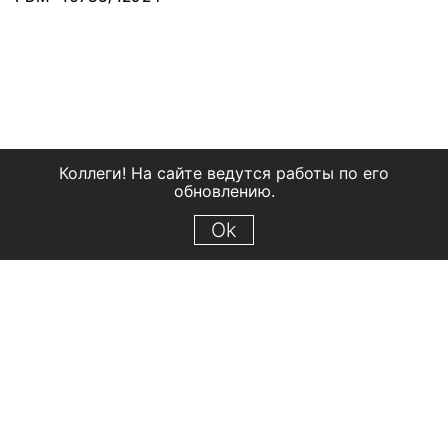
Коллеги! На сайте ведутся работы по его
обновлению.
Ok
© 2018 Рыбинский государственный историко-архитектурный и
художественный музей-заповедник
Все права защищены.
Условия использования материалов сайта
Отправить сообщение
Сообщение об ошибке
Перейти на сайт музея