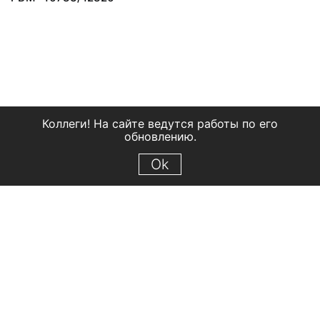
Коллеги! На сайте ведутся работы по его
обновлению.
Ok
© 2018 Рыбинский государственный историко-архитектурный и
художественный музей-заповедник
Все права защищены.
Условия использования материалов сайта
Отправить сообщение
Сообщение об ошибке
Перейти на сайт музея