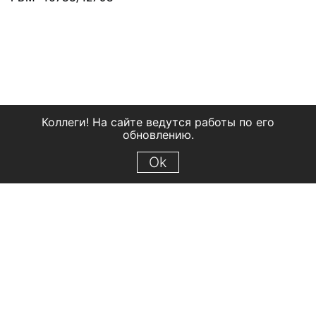
Коллеги! На сайте ведутся работы по его
обновлению.
Ok
© 2018 Рыбинский государственный историко-архитектурный и
художественный музей-заповедник
Все права защищены.
Условия использования материалов сайта
Отправить сообщение
Сообщение об ошибке
Перейти на сайт музея