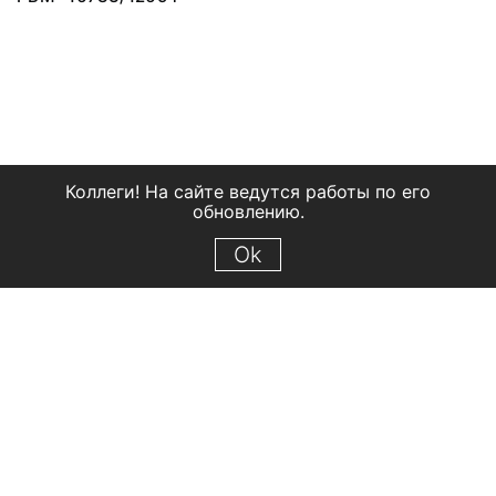
Коллеги! На сайте ведутся работы по его
обновлению.
Ok
© 2018 Рыбинский государственный историко-архитектурный и
художественный музей-заповедник
Все права защищены.
Условия использования материалов сайта
Отправить сообщение
Сообщение об ошибке
Перейти на сайт музея