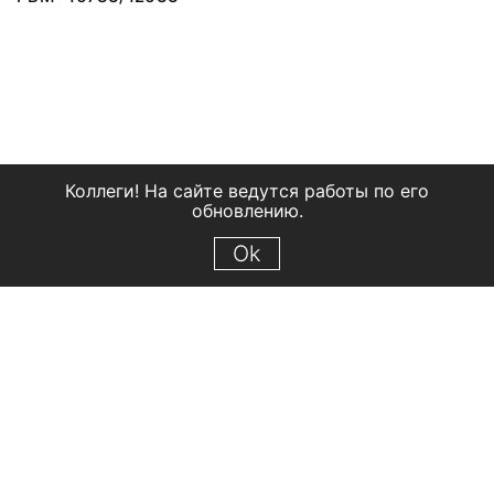
Коллеги! На сайте ведутся работы по его
обновлению.
Ok
© 2018 Рыбинский государственный историко-архитектурный и
художественный музей-заповедник
Все права защищены.
Условия использования материалов сайта
Отправить сообщение
Сообщение об ошибке
Перейти на сайт музея