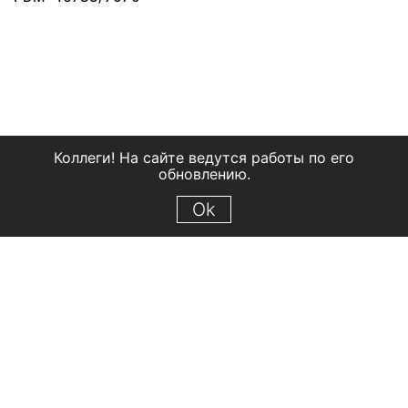
Коллеги! На сайте ведутся работы по его
обновлению.
Ok
© 2018 Рыбинский государственный историко-архитектурный и
художественный музей-заповедник
Все права защищены.
Условия использования материалов сайта
Отправить сообщение
Сообщение об ошибке
Перейти на сайт музея