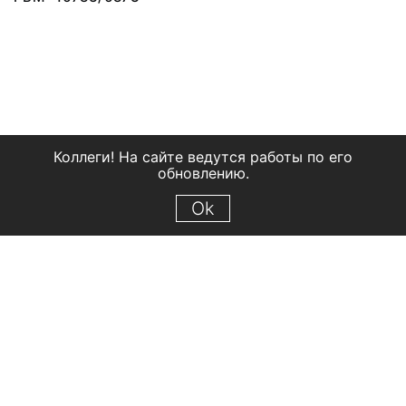
Коллеги! На сайте ведутся работы по его
обновлению.
Ok
© 2018 Рыбинский государственный историко-архитектурный и
художественный музей-заповедник
Все права защищены.
Условия использования материалов сайта
Отправить сообщение
Сообщение об ошибке
Перейти на сайт музея