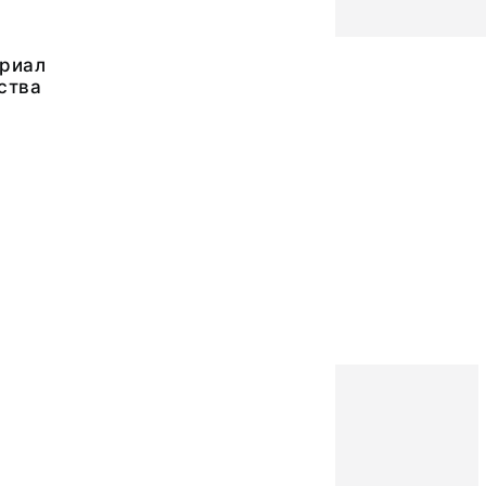
риал
ства