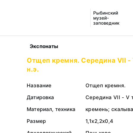
Рыбинский
музей-
заповедник
Экспонаты
Отщеп кремня. Середина VII -
н.э.
Название
Отщеп кремня.
Датировка
Середина VII - V 
Материал, техника
кремень; скалыв
Размер
1,1х2,2х0,4