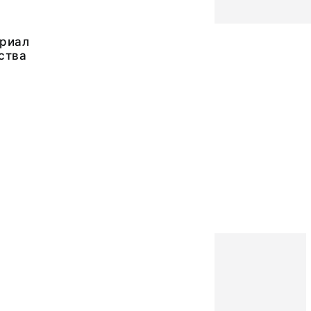
риал
ства