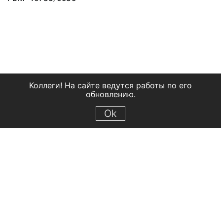
Коллеги! На сайте ведутся работы по его
обновлению.
Ok
© 2018 Рыбинский государственный историко-архитектурный и
художественный музей-заповедник
Все права защищены.
Условия использования материалов сайта
Отправить сообщение
Сообщение об ошибке
Перейти на сайт музея