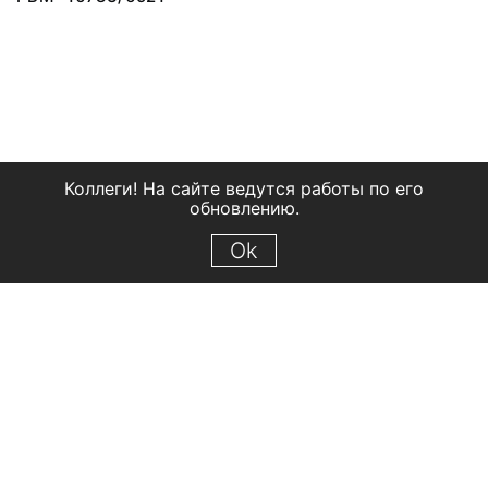
Коллеги! На сайте ведутся работы по его
обновлению.
Ok
© 2018 Рыбинский государственный историко-архитектурный и
художественный музей-заповедник
Все права защищены.
Условия использования материалов сайта
Отправить сообщение
Сообщение об ошибке
Перейти на сайт музея