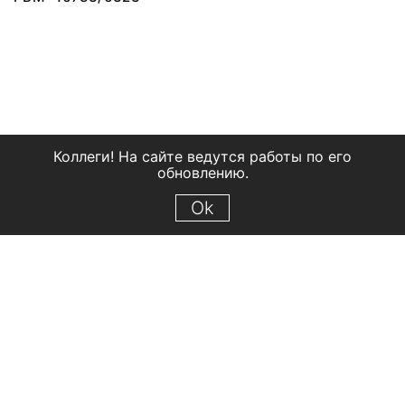
Коллеги! На сайте ведутся работы по его
обновлению.
Ok
© 2018 Рыбинский государственный историко-архитектурный и
художественный музей-заповедник
Все права защищены.
Условия использования материалов сайта
Отправить сообщение
Сообщение об ошибке
Перейти на сайт музея