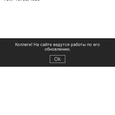
Коллеги! На сайте ведутся работы по его
обновлению.
Ok
© 2018 Рыбинский государственный историко-архитектурный и
художественный музей-заповедник
Все права защищены.
Условия использования материалов сайта
Отправить сообщение
Сообщение об ошибке
Перейти на сайт музея