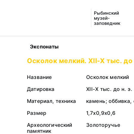
Рыбинский
музей-
заповедник
Экспонаты
Осколок мелкий. XII-X тыс. до 
Название
Осколок мелкий
Датировка
XII-X тыс. до н. э.
Материал, техника
камень; оббивка,
Размер
1,7х0,9х0,6
Археологический
Золоторучье
памятник