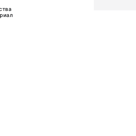
ства
риал