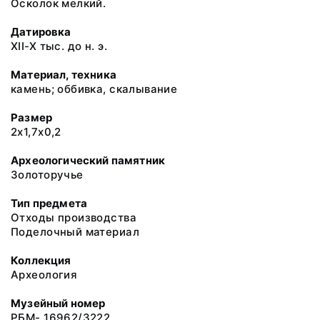
Осколок мелкий.
Датировка
XII-X тыс. до н. э.
Материал, техника
камень; оббивка, скалывание
Размер
2х1,7х0,2
Археологический памятник
Золоторучье
Тип предмета
Отходы производства
Поделочный материал
Коллекция
Археология
Музейный номер
РБМ- 16962/3222