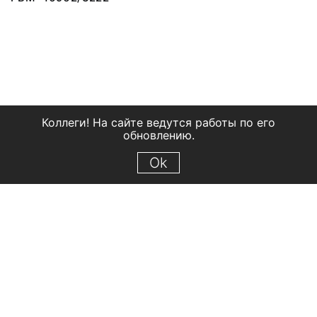
Коллеги! На сайте ведутся работы по его
обновлению.
Ok
© 2018 Рыбинский государственный историко-архитектурный и
художественный музей-заповедник
Все права защищены.
Условия использования материалов сайта
Отправить сообщение
Сообщение об ошибке
Перейти на сайт музея