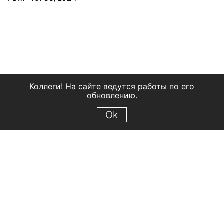
Коллеги! На сайте ведутся работы по его
обновлению.
Ok
© 2018 Рыбинский государственный историко-архитектурный и
художественный музей-заповедник
Все права защищены.
Условия использования материалов сайта
Отправить сообщение
Сообщение об ошибке
Перейти на сайт музея