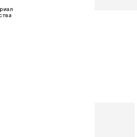
риал
ства