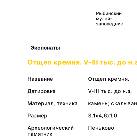
Рыбинский
музей-
заповедник
Экспонаты
Отщеп кремня. V-III тыс. до н.
Название
Отщеп кремня.
Датировка
V-III тыс. до н.э.
Материал, техника
камень; скалыва
Размер
3,1х4,6х1,0
Археологический
Пеньково
памятник