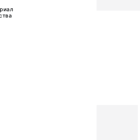
риал
ства