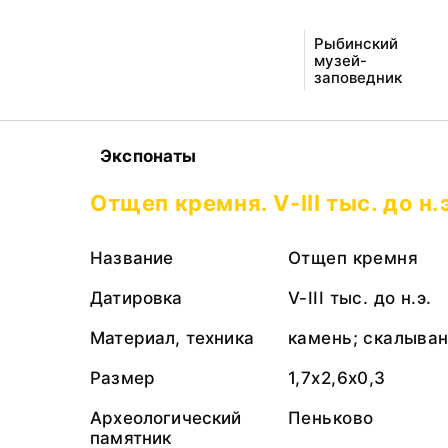
Рыбинский
музей-
заповедник
Экспонаты
Отщеп кремня. V-III тыс. до н.
Название
Отщеп кремня
Датировка
V-III тыс. до н.э.
Материал, техника
камень; скалыва
Размер
1,7х2,6х0,3
Археологический
Пеньково
памятник