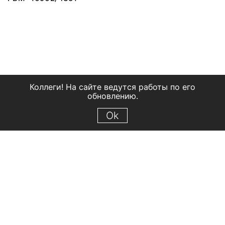
Коллеги! На сайте ведутся работы по его
обновлению.
Ok
© 2018 Рыбинский государственный историко-архитектурный и
художественный музей-заповедник
Все права защищены.
Условия использования материалов сайта
Отправить сообщение
Сообщение об ошибке
Перейти на сайт музея