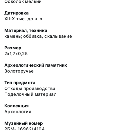
Осколок мелкий
Датировка
XII-X тыс. до н. э.
Материал, техника
камень; оббивка, скалывание
Размер
2х1,7х0,25
Археологический памятник
Золоторучье
Тип предмета
Отходы производства
Поделочный материал
Коллекция
Археология
Музейный номер
РБМ- 16962/4104