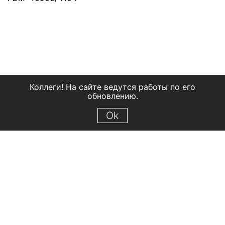
Коллеги! На сайте ведутся работы по его
обновлению.
Ok
© 2018 Рыбинский государственный историко-архитектурный и
художественный музей-заповедник
Все права защищены.
Условия использования материалов сайта
Отправить сообщение
Сообщение об ошибке
Перейти на сайт музея