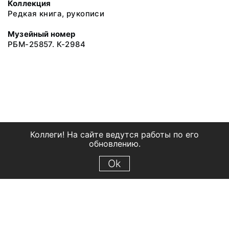
Коллекция
Редкая книга, рукописи
Музейный номер
РБМ-25857. К-2984
Коллеги! На сайте ведутся работы по его
обновлению.
Ok
© 2018 Рыбинский государственный историко-архитектурный и
художественный музей-заповедник
Все права защищены.
Условия использования материалов сайта