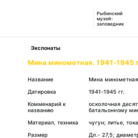
Рыбинский
музей-
заповедник
Экспонаты
Мина минометная. 1941-1945 г
Название
Мина минометна
Датировка
1941-1945 гг.
Комменарий к
осколочная деся
названию
батальонному ми
Материал, техника
чугун; литье, то
Размер
Дл.- 27,5; диаметр