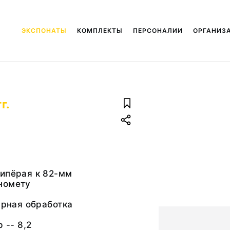
ЭКСПОНАТЫ
КОМПЛЕКТЫ
ПЕРСОНАЛИИ
ОРГАНИЗ
г.
я
типёрая к 82-мм
номету
карная обработка
 -- 8,2