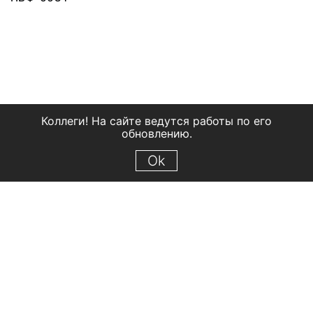
Коллеги! На сайте ведутся работы по его
обновлению.
Ok
© 2018 Рыбинский государственный историко-архитектурный и
художественный музей-заповедник
Все права защищены.
Условия использования материалов сайта
Отправить сообщение
Сообщение об ошибке
Перейти на сайт музея