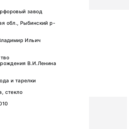
рфоровый завод
я обл., Рыбинский р-
 Владимир Ильич
ство
 рождения В.И.Ленина
юда и тарелки
, стекло
010