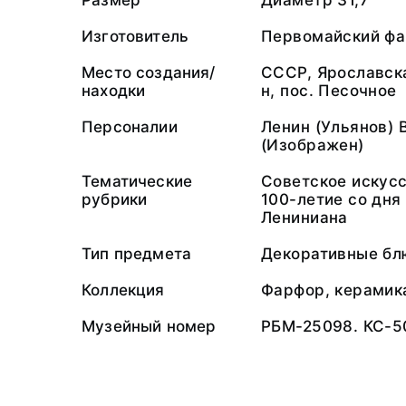
Размер
Диаметр 31,7
Изготовитель
Первомайский фа
Место создания/
СССР, Ярославска
находки
н, пос. Песочное
Персоналии
Ленин (Ульянов)
(Изображен)
Тематические
Советское искус
рубрики
100-летие со дня
Лениниана
Тип предмета
Декоративные бл
Коллекция
Фарфор, керамика
Музейный номер
РБМ-25098. КС-5